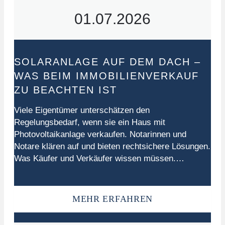
01.07.2026
SOLARANLAGE AUF DEM DACH –
WAS BEIM IMMOBILIENVERKAUF
ZU BEACHTEN IST
Viele Eigentümer unterschätzen den
Regelungsbedarf, wenn sie ein Haus mit
Photovoltaikanlage verkaufen. Notarinnen und
Notare klären auf und bieten rechtsichere Lösungen.
Was Käufer und Verkäufer wissen müssen.
Millionen Häuser in Deutschland tragen eine
Solaranlage auf dem Dach. Doch was passiert mit
dieser Anlage, wenn das Haus verkauft wird?
MEHR ERFAHREN
Gehört sie automatisch zum Gebäude? Wird die…