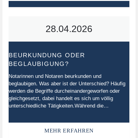
28.04.2026
BEURKUNDUNG ODER
BEGLAUBIGUNG?
Notarinnen und Notaren beurkunden und
beglaubigen. Was aber ist der Unterschied? Häufig
werden die Begriffe durcheinandergeworfen oder
gleichgesetzt, dabei handelt es sich um völlig
unterschiedliche Tätigkeiten.Während die
Beurkundung für bedeutsame Rechtsgeschäfte
vorgeschrieben und hier notarielle Beratung
inklusive ist, wird bei einer
MEHR ERFAHREN
Unterschriftsbeglaubigung grundsätzlich nur die