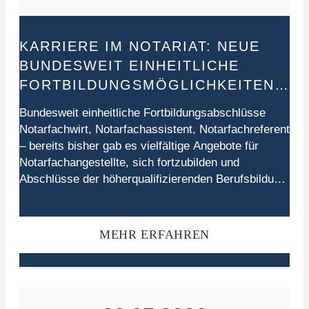
KARRIERE IM NOTARIAT: NEUE
BUNDESWEIT EINHEITLICHE
FORTBILDUNGSMÖGLICHKEITEN
STÄRKEN BERUFLICHE
Bundesweit einheitliche Fortbildungsabschlüsse
PERSPEKTIVEN
Notarfachwirt, Notarfachassistent, Notarfachreferent
– bereits bisher gab es vielfältige Angebote für
Notarfachangestellte, sich fortzubilden und
Abschlüsse der höherqualifizierenden Berufsbildung
zu erwerben. „Mit der neuen Fortbildungsstruktur
werden diese Perspektiven künftig noch
transparenter und bundesweit vergleichbar“, erklärt
MEHR ERFAHREN
Dr. Markus Sikora, Präsident der
Bundesnotarkammer. Die bisherigen regional
unterschiedlichen Fortbildungsangebote werden
durch ein einheitliches System ersetzt,…