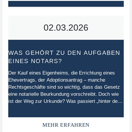
Identität des Unterschreibenden bestätigt.
Beurkundung Bei Beurkundungen werden Urkunden
von…
02.03.2026
WAS GEHÖRT ZU DEN AUFGABEN
EINES NOTARS?
Der Kauf eines Eigenheims, die Errichtung eines
Ehevertrags, der Adoptionsantrag – manche
Rechtsgeschäfte sind so wichtig, dass das Gesetz
eine notarielle Beurkundung vorschreibt. Doch wie
ist der Weg zur Urkunde? Was passiert „hinter den
Kulissen“, wenn alle unterschrieben haben?
Notarinnen und Notare beraten und unterstützen von
der ersten Idee bis zur Umsetzung. Der Weg zur…
MEHR ERFAHREN