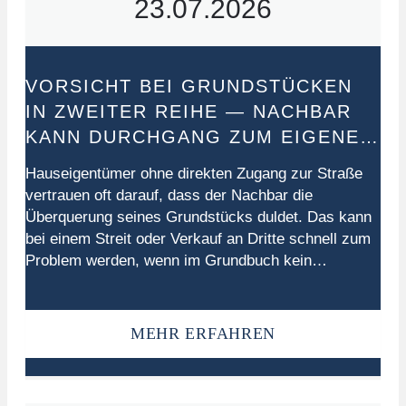
23.07.2026
VORSICHT BEI GRUNDSTÜCKEN
IN ZWEITER REIHE — NACHBAR
KANN DURCHGANG ZUM EIGENEN
HAUS VERWEIGERN
Hauseigentümer ohne direkten Zugang zur Straße
vertrauen oft darauf, dass der Nachbar die
Überquerung seines Grundstücks duldet. Das kann
bei einem Streit oder Verkauf an Dritte schnell zum
Problem werden, wenn im Grundbuch kein
Wegerecht eingetragen wurde. Sogar nach
jahrzehntelangem Einverständnis gibt es kein
Gewohnheitsrecht auf Wegenutzung. Betroffene
MEHR ERFAHREN
sowie Personen, die ein Haus in zweiter…